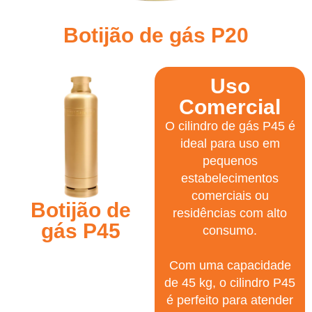
Botijão de gás P20
Uso
Comercial
O cilindro de gás P45 é
ideal para uso em
pequenos
estabelecimentos
comerciais ou
Botijão de
residências com alto
gás P45
consumo.
Com uma capacidade
de 45 kg, o cilindro P45
é perfeito para atender